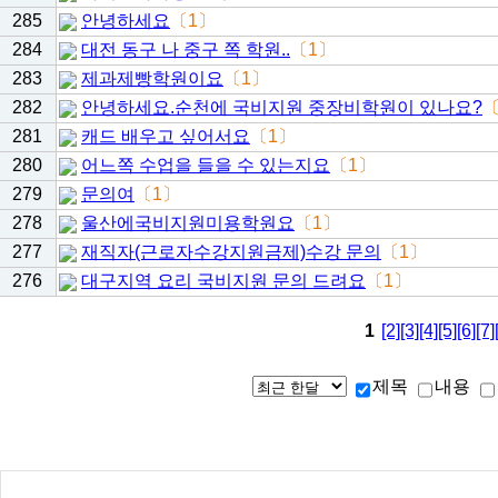
285
안녕하세요
〔1〕
284
대전 동구 나 중구 쪽 학원..
〔1〕
283
제과제빵학원이요
〔1〕
282
안녕하세요.순천에 국비지원 중장비학원이 있나요?
〔
281
캐드 배우고 싶어서요
〔1〕
280
어느쪽 수업을 들을 수 있는지요
〔1〕
279
문의여
〔1〕
278
울산에국비지원미용학원요
〔1〕
277
재직자(근로자수강지원금제)수강 문의
〔1〕
276
대구지역 요리 국비지원 문의 드려요
〔1〕
1
[2]
[3]
[4]
[5]
[6]
[7]
제목
내용