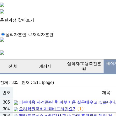
훈련과정 찾아보기
실직자훈련
재직자훈련
재직
실직자/고용촉진훈
전 체
계좌제
련
전체 : 305 , 현재 : 1/11 (page)
번호
제목
305
피부미용 자격증딴 후 피부미용 실무배우고 싶습니다
304
요리학원국비지원바드려면요?
〔1〕
303
메카트로닉스 산업기사/기사 관련 훈련과정 문의 건
〔