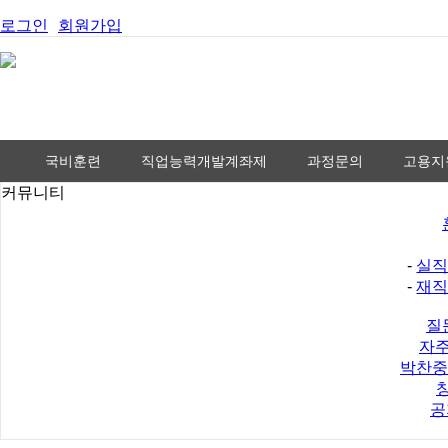
로그인
회원가입
국비훈련
직업능력개발계좌제
과정문의
고용지
커뮤니티
-
실직
-
재직
질
자주
박찬중
창
공