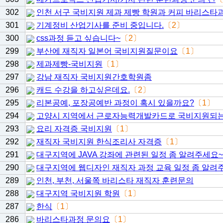
302
인천 서구 국비지원 제과 제빵 학원과 커피 바리스타
301
기계정비 산업기사를 준비 중입니다.
〔2〕
300
css과정 듣고 싶습니다~
〔2〕
299
부산에 재직자 일본어 국비지원질문이요
〔1〕
298
제과제빵-국비지원
〔1〕
297
강남 재직자 국비지원간호학원좀
296
캐드 수강을 하고싶은데요.
〔2〕
295
리본공예, 포장공예반 과정이 혹시 있을까요?
〔1〕
294
고양시 지역에서 근로자능력개발카드로 국비지원되는
293
요리 자격증 국비지원
〔1〕
292
재직자 국비지원 한식조리사 자격증
〔1〕
291
대구지역에 JAVA 강좌에 관련된 일정 좀 알려주세요~
290
대구지역에 웹디자인 재직자 과정 교육 일정 좀 알려
289
인천, 부천, 서울쪽 바리스타 재직자 훈련문의
288
대구지역 국비지원 학원
〔1〕
287
한식
〔1〕
286
바리스타과정 문의요
〔1〕