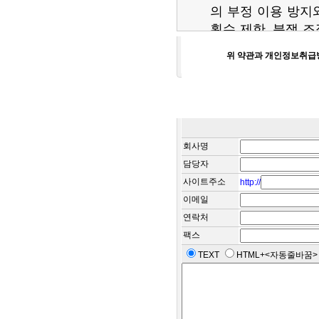
의 부정 이용 방지와
횟수 제한, 분쟁 
항 전달
위 약관과 개인정보취급
마케팅 및 광고에 
고 게재, 접속 빈도
광고성 정보 전달
나. 수집하는 개인정보 
회사명
담당자
국비닷컴은 회원가입
사이트주소
http://
정보를 수집하고 있
이메일
▶ 수집하는 개인정보
연락처
mail, 가입일, 접
팩스
TEXT
HTML+<자동줄바꿈
또한 서비스 이용
생성되어 수집될 수
▶ 서비스 이용기록,