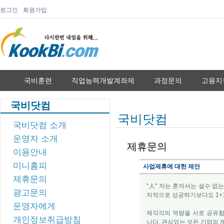
로그인
회원가입
국비훈련
직업능력개발계좌제
과정문의
고용지
국비닷컴
국비닷컴
국비닷컴 소개
운영자 소개
제휴문의
이용안내
미니홈피
사업제휴에 대한 제안
제휴문의
"人" 자는 혼자서는 설수 없
광고문의
자적으로 성공하기보다도 1+1
운영자에게
제각각의 역량을 서로 공유함으
개인정보취급방침
니다. 관심있는 모든 기업의